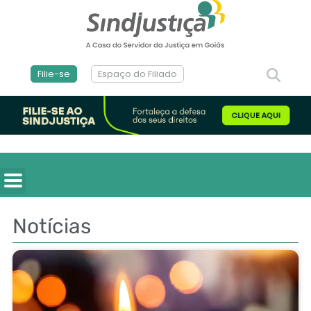
Filie-se
Espaço do Filiado
Notícias