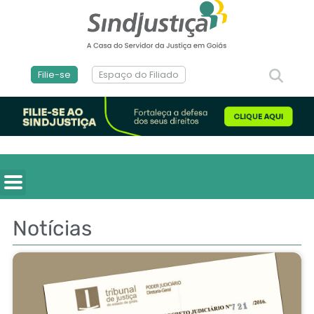
Filie-se
Espaço do Filiado
Notícias