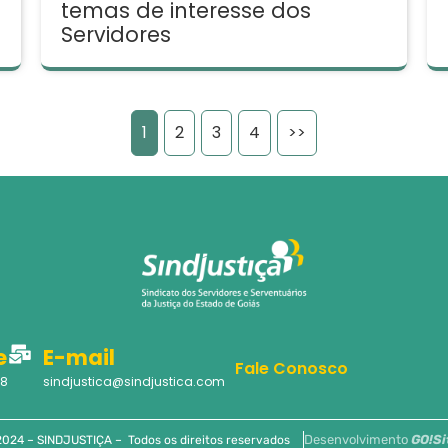
temas de interesse dos
Servidores
1
2
3
4
>>
e
E-mail
Fale Conosco
58
sindjustica@sindjustica.com
Desenvolvimento
GO!Si
024 – SINDJUSTIÇA – Todos os direitos reservados