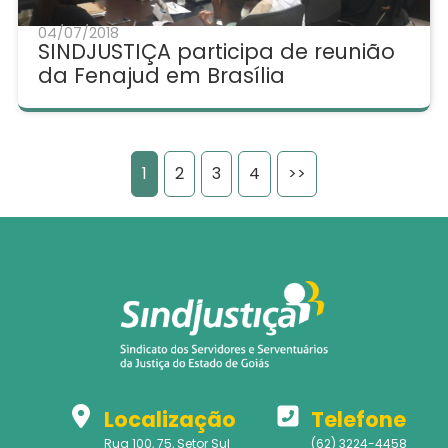
04/07/2018
SINDJUSTIÇA participa de reunião
da Fenajud em Brasília
1
2
3
4
>>
Localização
Telefone
Rua 100, 75, Setor Sul
(62) 3224-4458