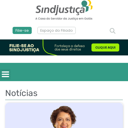
Filie-se
Espaço do Filiado
Notícias