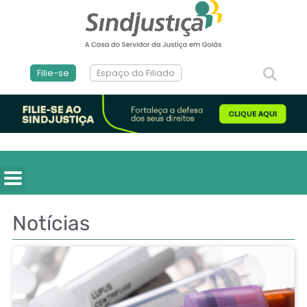
Filie-se
Espaço do Filiado
Notícias