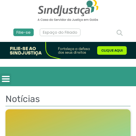
Filie-se
Espaço do Filiado
Notícias