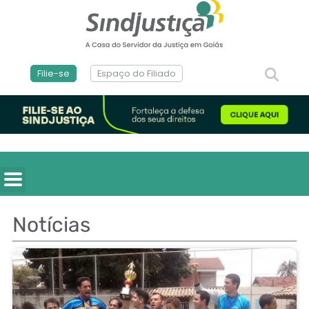
Filie-se
Espaço do Filiado
Notícias