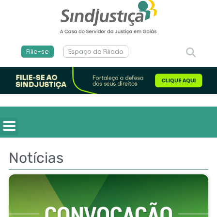
Filie-se
Espaço do Filiado
Notícias