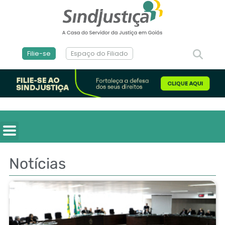
Filie-se
Espaço do Filiado
Notícias