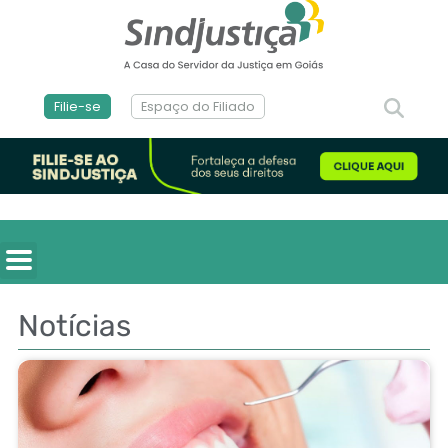
Filie-se
Espaço do Filiado
Notícias