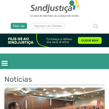
Filie-se
Espaço do Filiado
Notícias