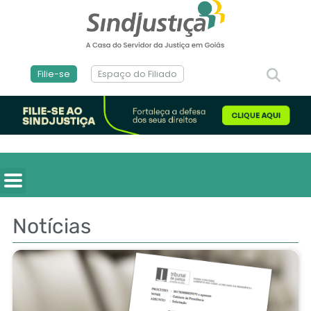
Filie-se
Espaço do Filiado
Notícias