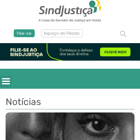
Filie-se
Espaço do Filiado
Notícias