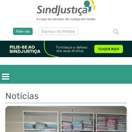
Filie-se
Espaço do Filiado
Notícias