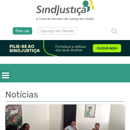
Filie-se
Espaço do Filiado
Notícias