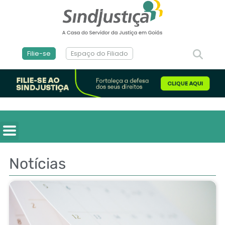
Filie-se
Espaço do Filiado
Notícias