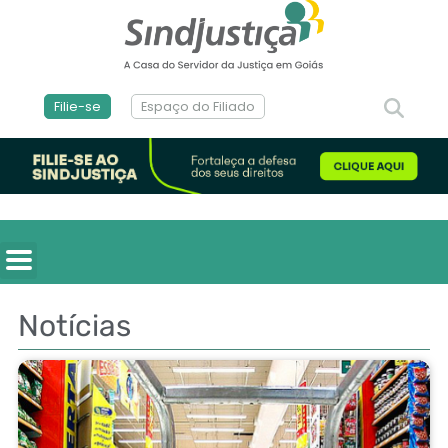
Filie-se
Espaço do Filiado
Notícias