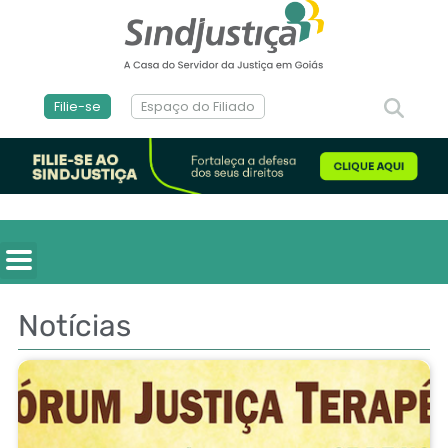
Filie-se
Espaço do Filiado
Notícias