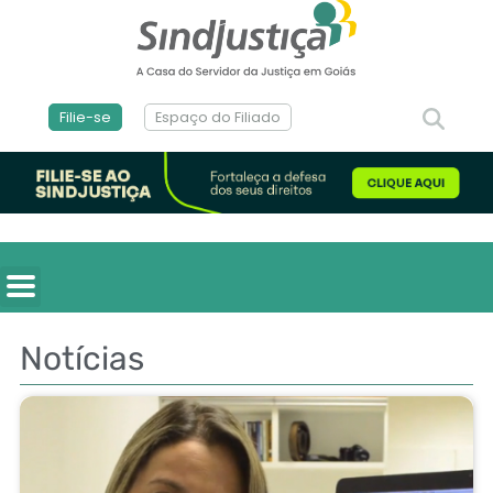
Filie-se
Espaço do Filiado
Notícias