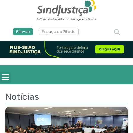
Filie-se
Espaço do Filiado
Notícias