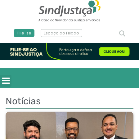
Filie-se
Espaço do Filiado
Notícias