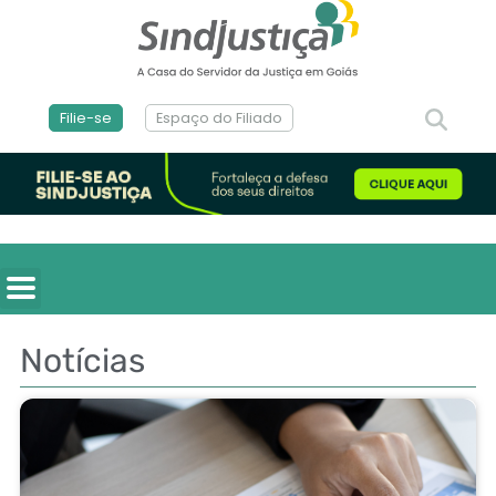
Filie-se
Espaço do Filiado
Notícias