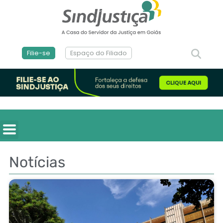
Filie-se
Espaço do Filiado
Notícias