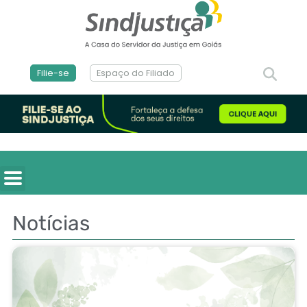
Filie-se
Espaço do Filiado
Notícias