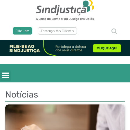
Filie-se
Espaço do Filiado
Notícias