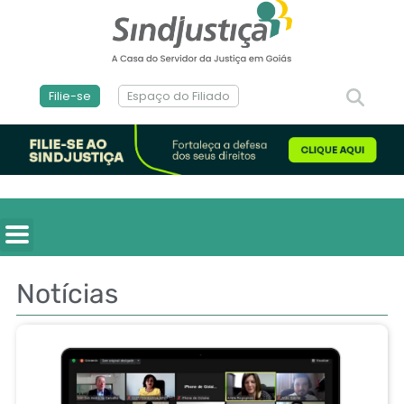
Filie-se
Espaço do Filiado
Notícias