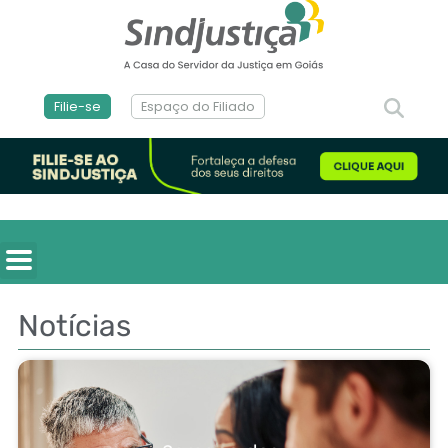
Filie-se
Espaço do Filiado
Notícias