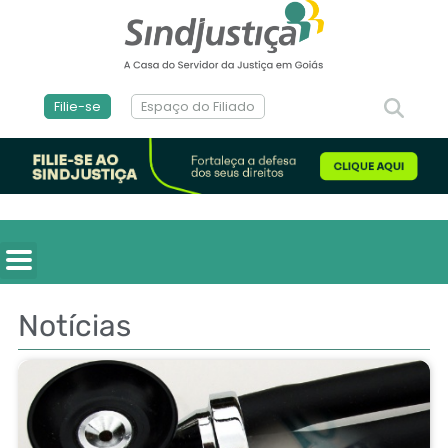
Filie-se
Espaço do Filiado
Notícias