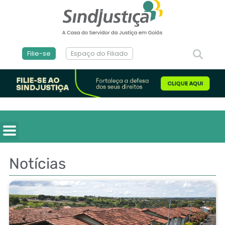
Filie-se
Espaço do Filiado
Notícias