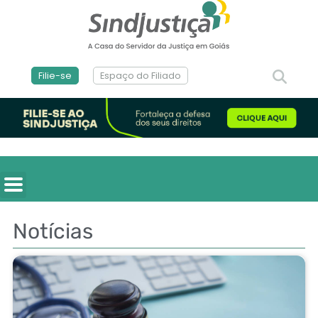
Filie-se
Espaço do Filiado
Notícias