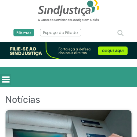
Filie-se
Espaço do Filiado
Notícias