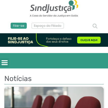
Filie-se
Espaço do Filiado
Notícias