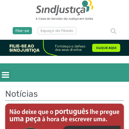
Filie-se
Espaço do Filiado
Notícias