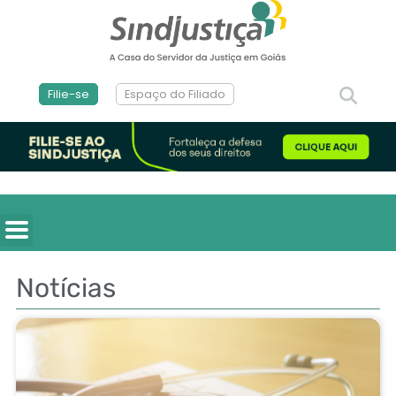
Filie-se
Espaço do Filiado
Notícias