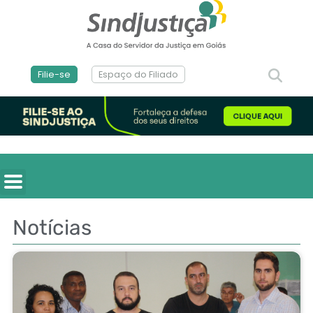
Filie-se
Espaço do Filiado
Notícias