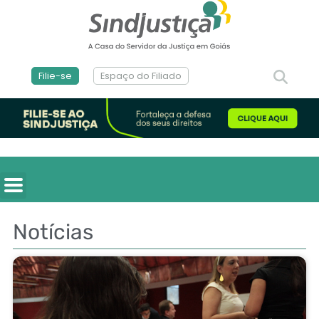
Filie-se
Espaço do Filiado
Notícias