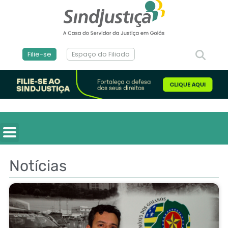
Filie-se
Espaço do Filiado
Notícias