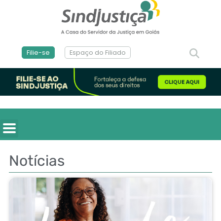
Filie-se
Espaço do Filiado
Notícias