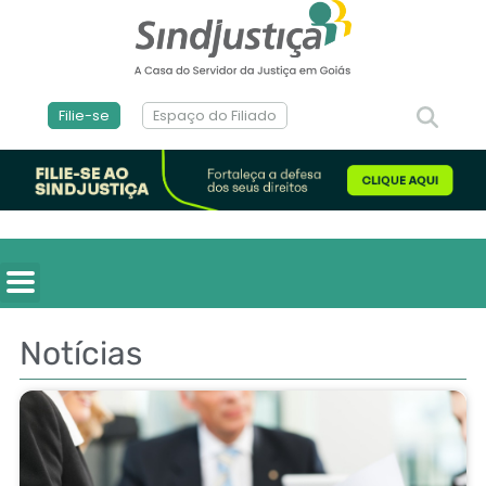
Filie-se
Espaço do Filiado
Notícias