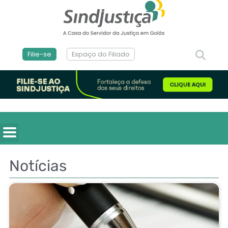
Filie-se
Espaço do Filiado
Notícias