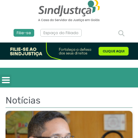
Filie-se
Espaço do Filiado
Notícias