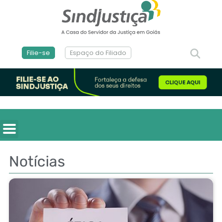
Filie-se
Espaço do Filiado
Notícias