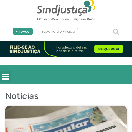
Filie-se
Espaço do Filiado
Notícias