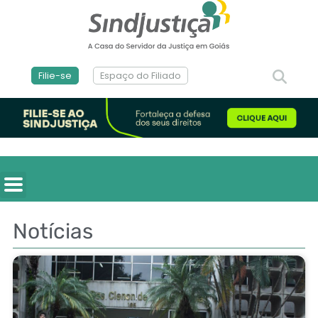
Filie-se
Espaço do Filiado
Notícias