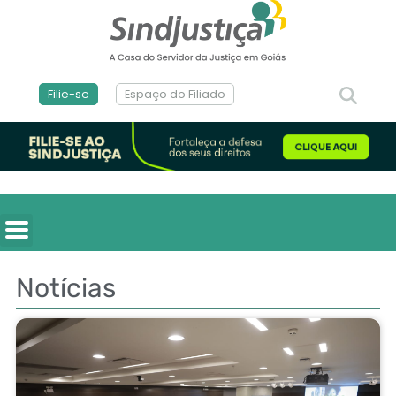
Filie-se
Espaço do Filiado
Notícias