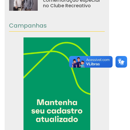
comemoração especial
no Clube Recreativo
Campanhas