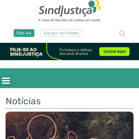
Filie-se
Espaço do Filiado
Notícias