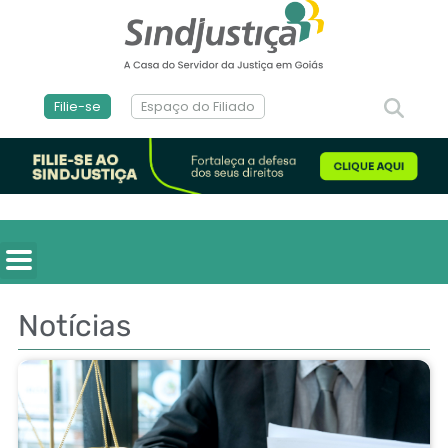
Filie-se
Espaço do Filiado
Notícias