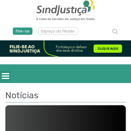
Filie-se
Espaço do Filiado
Notícias