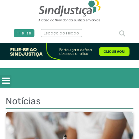
Filie-se
Espaço do Filiado
Notícias